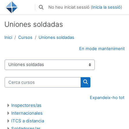
Ves al contingut principal
No heu iniciat sessió (
Inicia la sessió
)
Commuta l'entrada de la cerca
Uniones soldadas
Inici
Cursos
Uniones soldadas
En mode manteniment
Categories de cursos
Cerca cursos
Cerca cursos
Expandeix-ho tot
Inspectores/as
Internacionales
ITCS a distancia
Soldadores/as