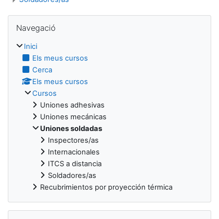
Blocs
Omet Navegació
Navegació
Inici
Els meus cursos
Cerca
Els meus cursos
Cursos
Uniones adhesivas
Uniones mecánicas
Uniones soldadas
Inspectores/as
Internacionales
ITCS a distancia
Soldadores/as
Recubrimientos por proyección térmica
Omet Dedicació al curs