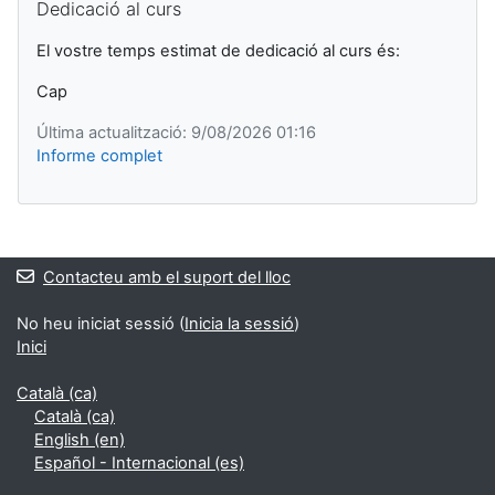
Dedicació al curs
El vostre temps estimat de dedicació al curs és:
Cap
Última actualització: 9/08/2026 01:16
Informe complet
Blocs
Contacteu amb el suport del lloc
No heu iniciat sessió (
Inicia la sessió
)
Inici
Català ‎(ca)‎
Català ‎(ca)‎
English ‎(en)‎
Español - Internacional ‎(es)‎